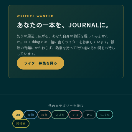
WRITERS WANTED
あなたの一本を、JOURNALに。
釣りの周辺に広がる、あなた自身の物語を綴ってみません
か。HL Fishingでは一緒に書くライターを募集しています。報
酬の有無にかかわらず、熱意を持って取り組める仲間をお待ち
しています。
ライター募集を見る
他のカテゴリーを読む
All
青物
根魚
スズキ
チヌ
アジ
メバル
渓流魚