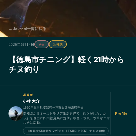
← Journal一覧に戻る
2026年6月14日
チヌ
釣行記
【徳島市チニング】軽く21時から
チヌ釣り
運営者
小林 大介
1980年生まれ 愛知県一宮市出身 徳島県在住
愛知県からオーストラリア生活を経て「釣りがしたいか
Profile
ら」を理由に四国徳島県に定住。映像・写真、執筆などマ
ルチに活動。
日本最大級の釣りマガジン【TSURI HACK】でも活動中