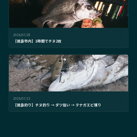
2026/07/28
【徳島市内】1時間でチヌ2枚
2026/07/23
【徳島釣り】チヌ釣り → ダツ狙い → テナガエビ獲り