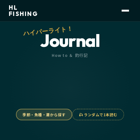
HL
FISHING
ハイパーライト！
Journal
How to ＆ 釣行記
季節・魚種・潮から探す
🎣 ランダムで1本読む