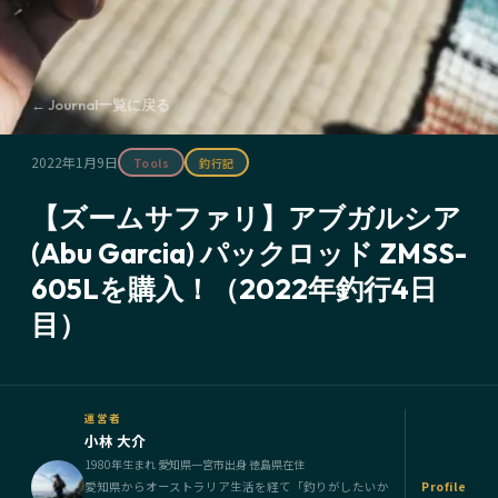
← Journal一覧に戻る
2022年1月9日
Tools
釣行記
【ズームサファリ】アブガルシア
(Abu Garcia) パックロッド ZMSS-
605Lを購入！（2022年釣行4日
目）
運営者
小林 大介
1980年生まれ 愛知県一宮市出身 徳島県在住
愛知県からオーストラリア生活を経て「釣りがしたいか
Profile