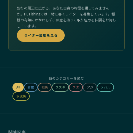
釣りの周辺に広がる、あなた自身の物語を綴ってみません
か。HL Fishingでは一緒に書くライターを募集しています。報
酬の有無にかかわらず、熱意を持って取り組める仲間をお待ち
しています。
ライター募集を見る
他のカテゴリーを読む
All
青物
根魚
スズキ
チヌ
アジ
メバル
渓流魚
関連記事