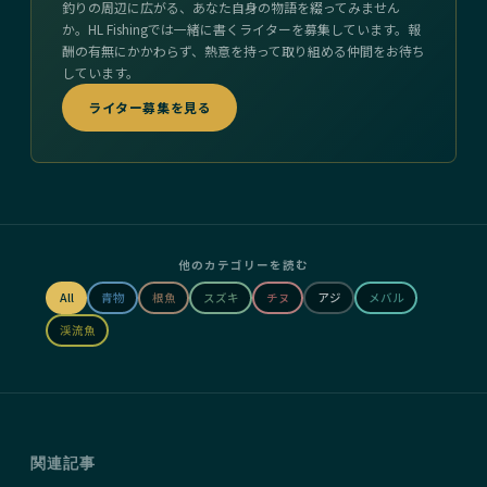
釣りの周辺に広がる、あなた自身の物語を綴ってみません
か。HL Fishingでは一緒に書くライターを募集しています。報
酬の有無にかかわらず、熱意を持って取り組める仲間をお待ち
しています。
ライター募集を見る
他のカテゴリーを読む
All
青物
根魚
スズキ
チヌ
アジ
メバル
渓流魚
関連記事