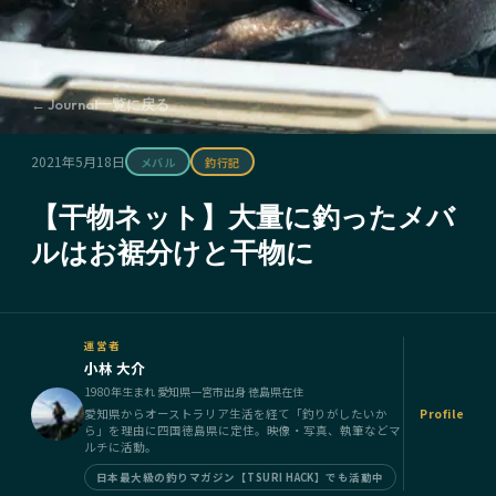
← Journal一覧に戻る
2021年5月18日
メバル
釣行記
【干物ネット】大量に釣ったメバ
ルはお裾分けと干物に
運営者
小林 大介
1980年生まれ 愛知県一宮市出身 徳島県在住
愛知県からオーストラリア生活を経て「釣りがしたいか
Profile
ら」を理由に四国徳島県に定住。映像・写真、執筆などマ
ルチに活動。
日本最大級の釣りマガジン【TSURI HACK】でも活動中