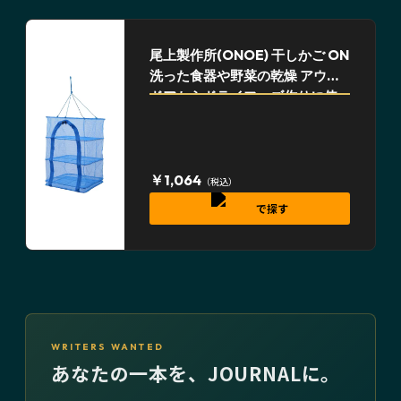
尾上製作所(ONOE) 干しかご ON
洗った食器や野菜の乾燥 アウト
ドアからドライフーズ作りに使
用可能 取り出し口はU字で出し入
れし易い ポリエチレン アウトド
ア キャンプ
￥1,064
（税込）
で探す
WRITERS WANTED
あなたの一本を、JOURNALに。