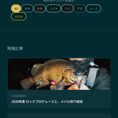
他のカテゴリーを読む
All
青物
根魚
スズキ
チヌ
アジ
メバル
渓流魚
関連記事
2026/08/05
2026年度 ロッドプロデュースと、メバル釣り総括