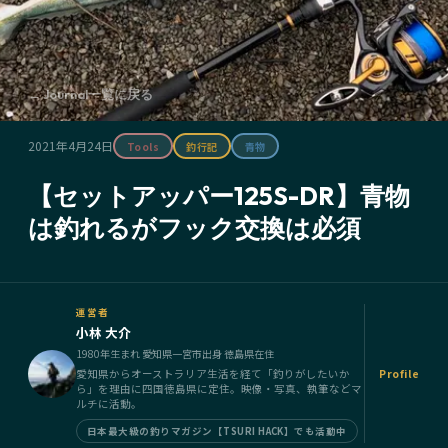
← Journal一覧に戻る
2021年4月24日
Tools
釣行記
青物
【セットアッパー125S-DR】青物
は釣れるがフック交換は必須
運営者
小林 大介
1980年生まれ 愛知県一宮市出身 徳島県在住
愛知県からオーストラリア生活を経て「釣りがしたいか
Profile
ら」を理由に四国徳島県に定住。映像・写真、執筆などマ
ルチに活動。
日本最大級の釣りマガジン【TSURI HACK】でも活動中