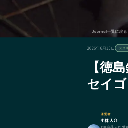
← Journal一覧に戻る
2026年6月15日
スズ
【徳島
セイゴ
運営者
小林 大介
1980年生まれ 