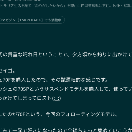
トラリア生活を経て「釣りがしたいから」を理由に四国徳島県に定住。映像・写真
マガジン【TSURI HACK】でも活動中
間の貴重な晴れ日ということで、夕方頃から釣りに出かけ
セイゴ。
ュ70Fを購入したので、その試運転的な感じです。
ッシュの70SPというサスペンドモデルを購入して、使って
かけてしまってロスト(;_;)
したのが70Fという、今回のフォローティングモデル。
てみて一発で好きになったので今後ちょっと集めていこう