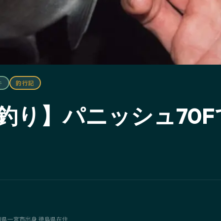
キ
釣行記
釣り】パニッシュ70F
愛知県一宮市出身 徳島県在住