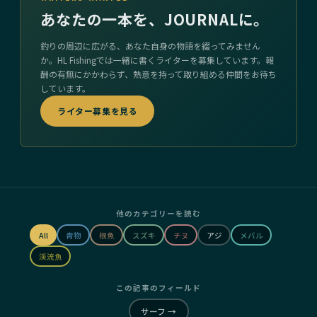
あなたの一本を、JOURNALに。
釣りの周辺に広がる、あなた自身の物語を綴ってみません
か。HL Fishingでは一緒に書くライターを募集しています。報
酬の有無にかかわらず、熱意を持って取り組める仲間をお待ち
しています。
ライター募集を見る
他のカテゴリーを読む
All
青物
根魚
スズキ
チヌ
アジ
メバル
渓流魚
この記事のフィールド
サーフ
→