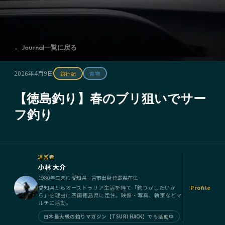
← Journal一覧に戻る
2026年4月9日
釣行記
青物
【徳島釣り】春のブリ狙いでサー
フ釣り
運営者
小林 大介
1980年生まれ 愛知県一宮市出身 徳島県在住
愛知県からオーストラリア生活を経て「釣りがしたいか
Profile
ら」を理由に四国徳島県に定住。映像・写真、執筆などマ
ルチに活動。
日本最大級の釣りマガジン【TSURI HACK】でも活動中