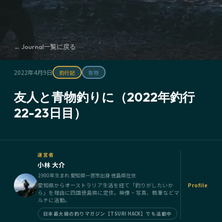
← Journal一覧に戻る
2022年4月9日
釣行記
青物
友人と青物釣りに（2022年釣行
22-23日目）
運営者
小林 大介
1980年生まれ 愛知県一宮市出身 徳島県在住
愛知県からオーストラリア生活を経て「釣りがしたいか
Profile
ら」を理由に四国徳島県に定住。映像・写真、執筆などマ
ルチに活動。
日本最大級の釣りマガジン【TSURI HACK】でも活動中