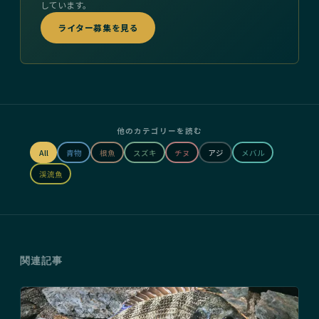
しています。
ライター募集を見る
他のカテゴリーを読む
All
青物
根魚
スズキ
チヌ
アジ
メバル
渓流魚
関連記事