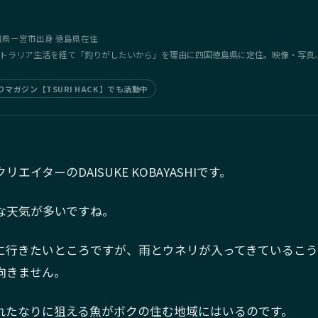
愛知県一宮市出身 徳島県在住
トラリア生活を経て「釣りがしたいから」を理由に四国徳島県に定住。映像・写真
マガジン【TSURI HACK】でも活動中
クリエイターの
DAISUKE KOBAYASHI
です。
な天気が多いですね。
に行きたいところですが、雨とウネリが入ってきているこ
向きません。
れたなりに狙える魚がボクの住む地域にはいるのです。