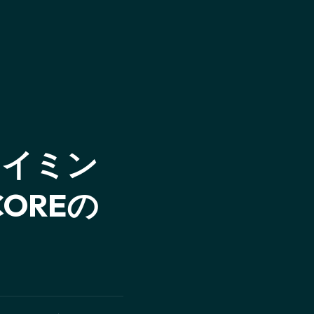
タイミン
COREの