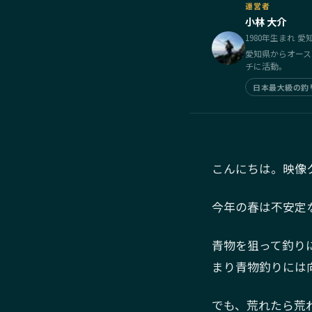
運営者
小林 大介
1980年生まれ 
愛知県からオース
チに活動。
日本最大級の釣り
こんにちは。映像
今年の春は不安定
青物を狙って釣り
まり青物釣りには
でも、荒れたら荒