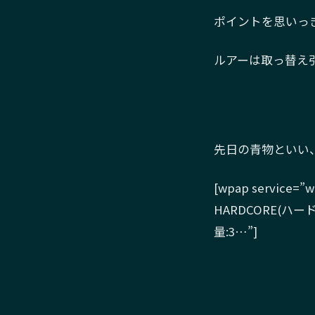
ポイントを思いっ
ルアーは取っ替え引っ
先日の青物といい、H
[wpap service=”
HARDCORE(ハー
量:3…”]