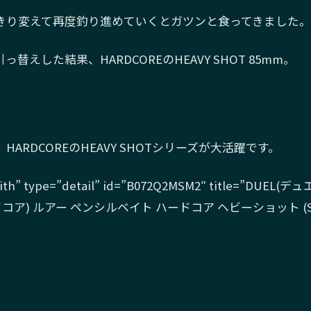
きり変えて再度釣り進めていくとガツンと食ってきました。
替えした結果、HARDCOREのHEAVY SHOT 85mm。
ARDCOREのHEAVY SHOTシリーズが大活躍です。
with” type=”detail” id=”B072Q2MSM2″ title=”DUEL(デ
ドコア) ルアー ペンシルベイト ハードコア ヘビーショット (S)