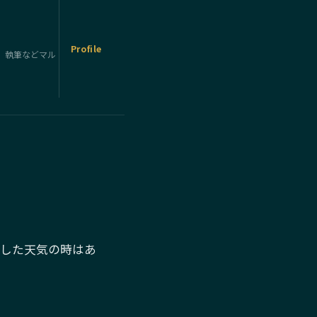
Profile
、執筆などマル
うした天気の時はあ