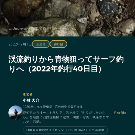
← Journal一覧に戻る
2022年7月7日
渓流魚
釣行記
渓流釣りから青物狙ってサーフ釣
りへ（2022年釣行40日目）
運営者
小林 大介
1980年生まれ 愛知県一宮市出身 徳島県在住
愛知県からオーストラリア生活を経て「釣りがしたいか
Profile
ら」を理由に四国徳島県に定住。映像・写真、執筆などマ
ルチに活動。
日本最大級の釣りマガジン【TSURI HACK】でも活動中