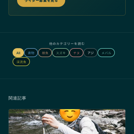
ライター募集を見る
他のカテゴリーを読む
All
青物
根魚
スズキ
チヌ
アジ
メバル
渓流魚
関連記事