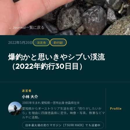
← Journal一覧に戻る
2022年5月20日
渓流魚
釣行記
爆釣かと思いきやシブい渓流
（2022年釣行30日目）
運営者
小林 大介
1980年生まれ 愛知県一宮市出身 徳島県在住
愛知県からオーストラリア生活を経て「釣りがしたいか
Profile
ら」を理由に四国徳島県に定住。映像・写真、執筆などマ
ルチに活動。
日本最大級の釣りマガジン【TSURI HACK】でも活動中