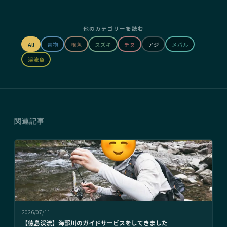
他のカテゴリーを読む
All
青物
根魚
スズキ
チヌ
アジ
メバル
渓流魚
関連記事
2026/07/11
【徳島渓流】海部川のガイドサービスをしてきました