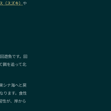
ス（スズキ）
や
る回遊魚です。回
て餌を追って北
東シナ海へと戻
になります。食性
習性が、岸から