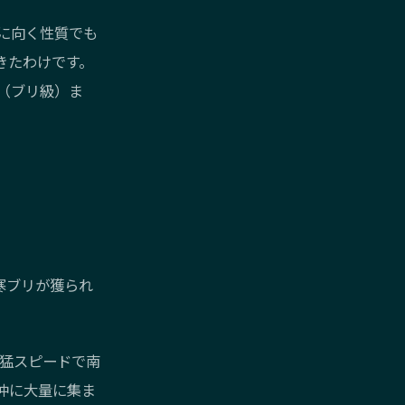
に向く性質でも
きたわけです。
（ブリ級）ま
寒ブリが獲られ
に猛スピードで南
沖に大量に集ま