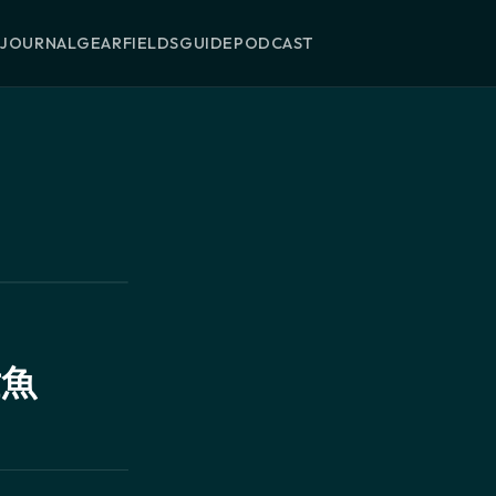
T
JOURNAL
GEAR
FIELDS
GUIDE
PODCAST
世魚