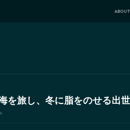
ABOU
― 海を旅し、冬に脂をのせる出
4