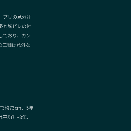
。ブリの見分け
帯と胸ビレの付
しており、カン
の三種は意外な
で約73cm、5年
は平均7〜8年、