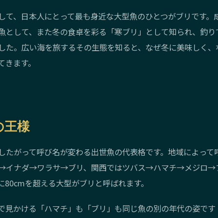
して、日本人にとって最も身近な大型魚のひとつがブリです。
魚として、また冬の食卓を彩る「寒ブリ」として知られ、釣り
した。広い海を旅するその生態を知ると、なぜ冬に美味しく、
てきます。
の王様
したがって呼び名が変わる出世魚の代表格です。地域によって
→イナダ→ワラサ→ブリ、関西ではツバス→ハマチ→メジロ→
に80cmを超える大型がブリと呼ばれます。
で見かける「ハマチ」も「ブリ」も同じ魚の別の年代の姿です