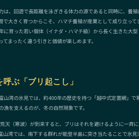
力は、回遊で長距離を泳ぎきる体力の源であると同時に、養殖
間で大きく育つからこそ、ハマチ養殖が産業として成り立って
年に育った若い個体（イナダ・ハマチ級）から長く生きた大型
ってまったく違う引きと価値が楽しめます。
を呼ぶ「ブリ起こし」
富山湾の氷見では、約400年の歴史を持つ「越中式定置網」で
の漁を支えるのが、冬の自然現象です。
冬の荒天（寒波）が到来すると、ブリはそれを避けるように一斉
富山湾では、南下する群れが能登半島に突き当たることで氷見