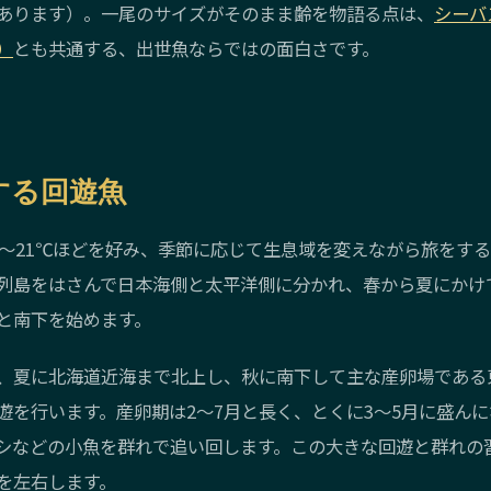
あります）。一尾のサイズがそのまま齢を物語る点は、
シーバ
）
とも共通する、出世魚ならではの面白さです。
する回遊魚
6〜21℃ほどを好み、季節に応じて生息域を変えながら旅をす
列島をはさんで日本海側と太平洋側に分かれ、春から夏にかけ
と南下を始めます。
、夏に北海道近海まで北上し、秋に南下して主な産卵場である
遊を行います。産卵期は2〜7月と長く、とくに3〜5月に盛ん
シなどの小魚を群れで追い回します。この大きな回遊と群れの
を左右します。