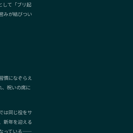
として「ブリ起
営みが結びつい
習慣になぞらえ
れ、祝いの席に
では同じ役をサ
、新年を迎える
なっている——